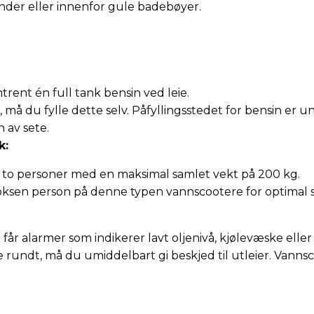
render eller innenfor gule badebøyer.
ent én full tank bensin ved leie.
å du fylle dette selv. Påfyllingsstedet for bensin er u
 av sete.
k:
r to personer med en maksimal samlet vekt på 200 kg.
voksen person på denne typen vannscootere for optimal s
u får alarmer som indikerer lavt oljenivå, kjølevæske ell
 rundt, må du umiddelbart gi beskjed til utleier. Vannsco