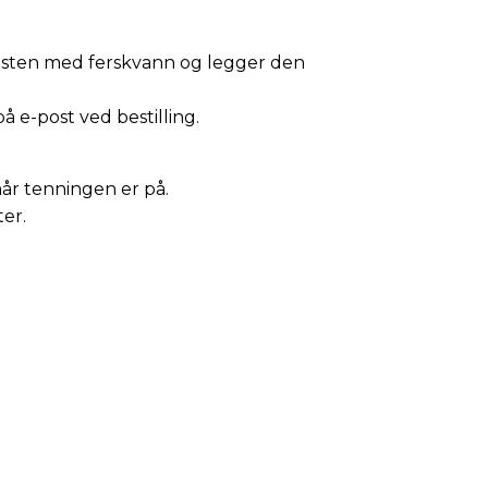
esten med ferskvann og legger den
på e-post ved bestilling.
år tenningen er på.
ter.