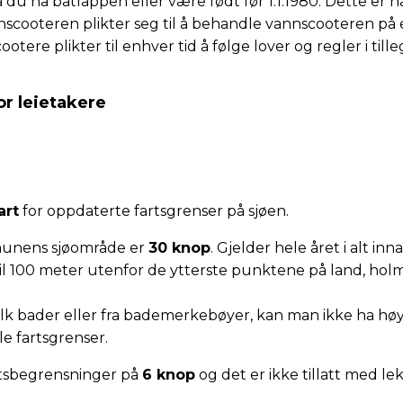
 du ha båtlappen eller være født før 1.1.1980. Dette er na
scooteren plikter seg til å behandle vannscooteren på 
ere plikter til enhver tid å følge lover og regler i tilleg
or leietakere
art
for oppdaterte fartsgrenser på sjøen.
unens sjøområde er
30 knop
. Gjelder hele året i alt in
 100 meter utenfor de ytterste punktene på land, hol
olk bader eller fra bademerkebøyer, kan man ikke ha høy
ale fartsgrenser.
rtsbegrensninger på
6 knop
og det er ikke tillatt med lek 