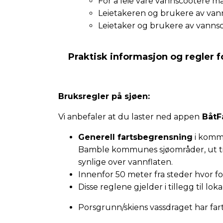
For å leie våre vannscootere må
Leietakeren og brukere av vann
Leietaker og brukere av vannscoot
Praktisk informasjon og regler f
Bruksregler på sjøen:
Vi anbefaler at du laster ned appen
BåtF
Generell fartsbegrensning
i komm
Bamble kommunes sjøområder, ut til
synlige over vannflaten.
Innenfor 50 meter fra steder hvor f
Disse reglene gjelder i tillegg til lok
Porsgrunn/skiens vassdraget har fa