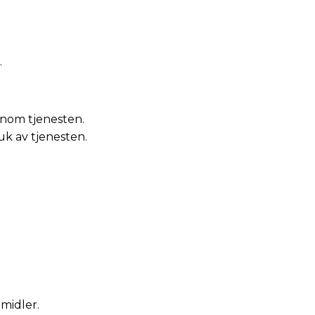
.
ennom tjenesten.
uk av tjenesten.
midler.