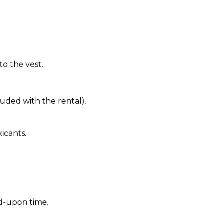
o the vest.
luded with the rental).
icants.
ed-upon time.