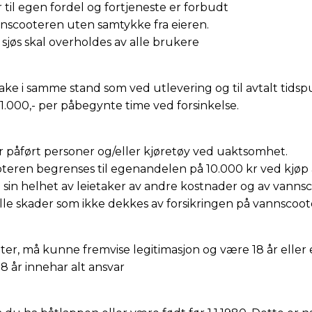
r til egen fordel og fortjeneste er forbudt
nscooteren uten samtykke fra eieren.
 sjøs skal overholdes av alle brukere
ake i samme stand som ved utlevering og til avtalt tidsp
1.000,- per påbegynte time ved forsinkelse.
er påført personer og/eller kjøretøy ved uaktsomhet.
ren begrenses til egenandelen på 10.000 kr ved kjøp av 
i sin helhet av leietaker av andre kostnader og av vannsc
 alle skader som ikke dekkes av forsikringen på vannscoot
ter, må kunne fremvise legitimasjon og være 18 år eller 
8 år innehar alt ansvar