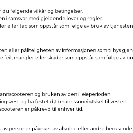
du følgende vilkår og betingelser.
ten i samsvar med gjeldende lover og regler.
ader eller tap som oppstår som følge av bruk av tjenesten
eten eller påliteligheten av informasjonen som tilbys gj
le feil, mangler eller skader som oppstår som følge av br
 vannscooteren og bruken av den i leieperioden.
ningsvest og ha festet dødmannssnor/nøkkel til vesten.
scooteren er påkrevd til enhver tid.
 av personer påvirket av alkohol eller andre berusende 