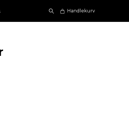
s
Handlekurv
r