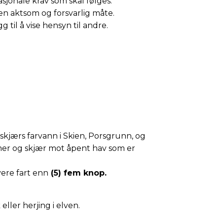
sjonale krav som skal følges.
en aktsom og forsvarlig måte.
g til å vise hensyn til andre.
naskjærs farvann i Skien, Porsgrunn, og
mer og skjær mot åpent hav som er
ere fart enn
(5) fem knop.
eller herjing i elven.