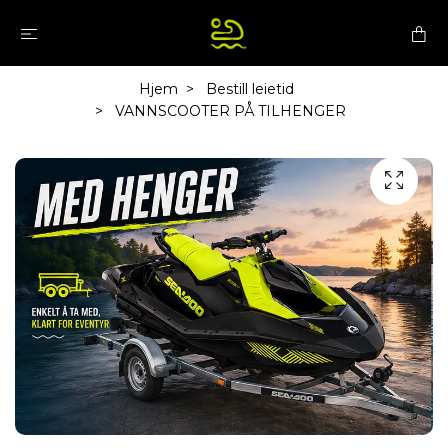
Hjem
Bestill leietid
VANNSCOOTER PÅ TILHENGER